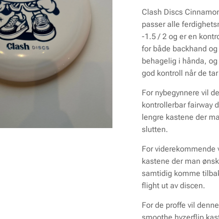
Clash Discs Cinnamon 
passer alle ferdighetsn
-1.5 / 2 og er en kontr
for både backhand og
behagelig i hånda, og
god kontroll når de t
For nybegynnere vil de
kontrollerbar fairway d
lengre kastene der ma
slutten.
For viderekommende vi
kastene der man ønsker
samtidig komme tilbake
flight ut av discen.
For de proffe vil denn
smoothe hyzerflip kast