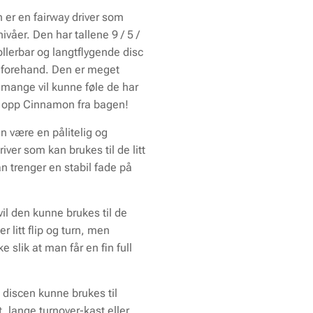
er en fairway driver som
ivåer. Den har tallene 9 / 5 /
ollerbar og langtflygende disc
 forehand. Den er meget
 mange vil kunne føle de har
ar opp Cinnamon fra bagen!
n være en pålitelig og
river som kan brukes til de litt
n trenger en stabil fade på
l den kunne brukes til de
 litt flip og turn, men
 slik at man får en fin full
e discen kunne brukes til
, lange turnover-kast eller