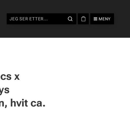
MENY
cs x
ys
 hvit ca.