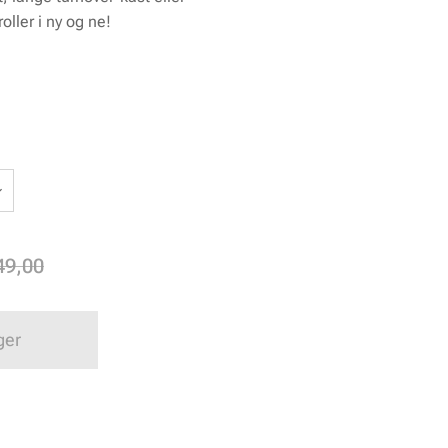
oller i ny og ne!
:
49,00
ger