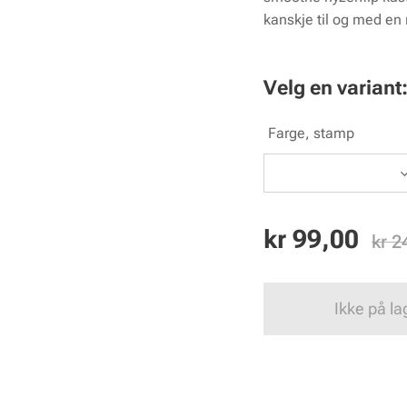
kanskje til og med en r
Velg en variant
Farge, stamp
kr
99,00
kr
2
Ikke på la